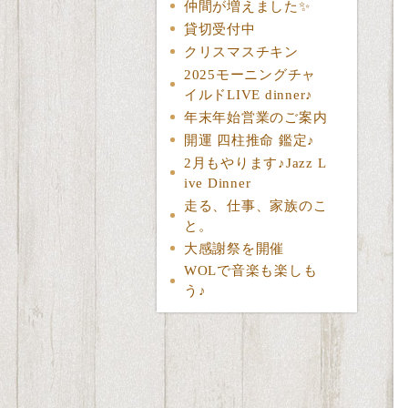
仲間が増えました✨
貸切受付中
クリスマスチキン
2025モーニングチャ
イルドLIVE dinner♪
年末年始営業のご案内
開運 四柱推命 鑑定♪
2月もやります♪Jazz L
ive Dinner
走る、仕事、家族のこ
と。
大感謝祭を開催
WOLで音楽も楽しも
う♪