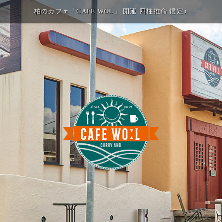
柏のカフェ「CAFE WOL」 開運 四柱推命 鑑定♪