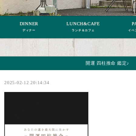
DINNER
LUNCH&CAFE
P
ディナー
ランチ＆カフェ
イベ
開運 四柱推命 鑑定♪
2025-02-12 20:14:34