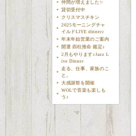
仲間が増えました✨
貸切受付中
クリスマスチキン
2025モーニングチャ
イルドLIVE dinner♪
年末年始営業のご案内
開運 四柱推命 鑑定♪
2月もやります♪Jazz L
ive Dinner
走る、仕事、家族のこ
と。
大感謝祭を開催
WOLで音楽も楽しも
う♪