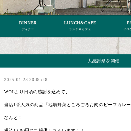
DINNER
LUNCH&CAFE
P
ディナー
ランチ＆カフェ
イベ
大感謝祭を開催
2025-01-23 20:00:28
WOLより
日頃の感謝を込めて、
当店1番人気の商品「地場野菜とごろごろお肉のビーフカレ
なんと！
税込1,000円にて提供しちゃいます！！